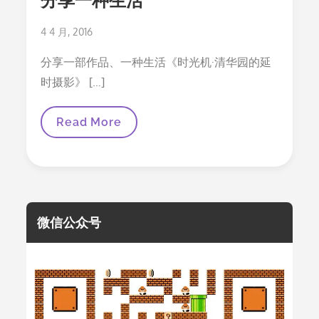
分享一种生活
Posted
4 4 月, 2016
on
分享一部作品、一种生活《时光机·清华园的延
时摄影》 […]
分
Read More
享
一
种
生
活
微信公众号