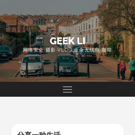
Skip
to
content
GEEK LI
网络安全·摄影·VLOG·业余无线电·咖啡