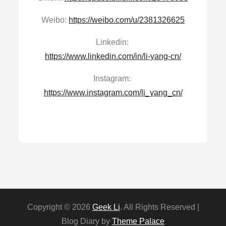
Weibo:
https://weibo.com/u/2381326625
Linkedin:
https://www.linkedin.com/in/li-yang-cn/
Instagram:
https://www.instagram.com/li_yang_cn/
Copyright © 2026
Geek Li
. All Rights Reserved |
Blog Diary by
Theme Palace