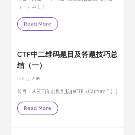
（一）中 […]
CTF
Read More
中
二
维
码
题
CTF中二维码题目及答题技巧总
目
及
结（一）
答
题
技
Posted
15 5 月, 2019
巧
总
on
结
前言：从三四年前刚刚接触CTF（Capture T […]
（二）
CTF
Read More
中
二
维
码
题