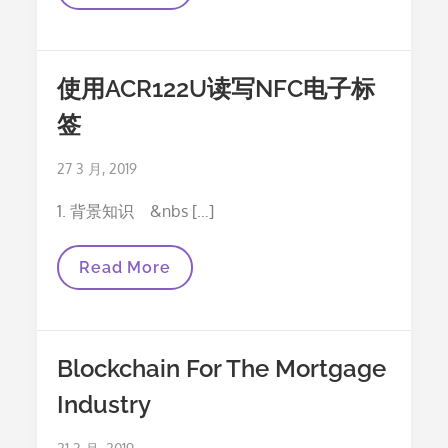
BLACK
HAT
EUROPE
黑
帽
使用ACR122U读写NFC电子标
大
会
签
伦
敦
Posted
27 3 月, 2019
on
1. 背景知识 &nbs […]
使
Read More
用
ACR122U
读
写
NFC
Blockchain For The Mortgage
电
子
Industry
标
签
Posted