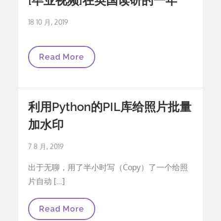
[毕业视频]在英国读研的一年
Posted
18 10 月, 2019
on
[毕
Read More
业
视
频]
在
英
利用Python的PIL库给照片批量
国
读
加水印
研
的
一
Posted
7 8 月, 2019
年
on
出于无聊，用了半小时写（Copy）了一个给照
片自动 […]
利
Read More
用