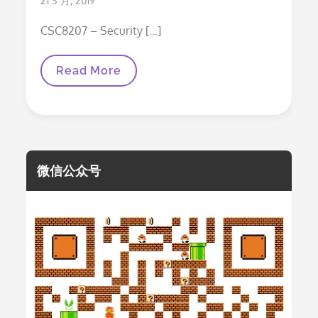
21 3 月, 2019
on
CSC8207 – Security […]
Blockchain
Read More
For
The
Mortgage
Industry
微信公众号