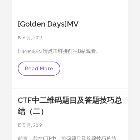
Python
的
PIL
库
[Golden Days]MV
给
照
片
Posted
19 6 月, 2019
批
量
on
加
国内的朋友请点击链接前往B站观看。
水
印
[Golden
Read More
Days]MV
CTF中二维码题目及答题技巧总
结（二）
Posted
15 5 月, 2019
on
前言：我在CTF中二维码题目及答题技巧总结