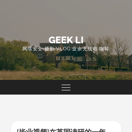
Skip
to
content
GEEK LI
网络安全·摄影·VLOG·业余无线电·咖啡