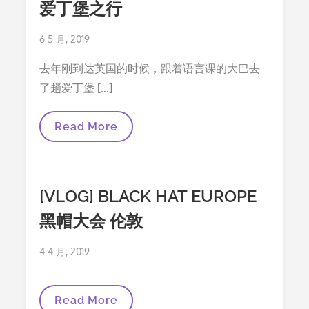
爱丁堡之行
目
及
答
Posted
6 5 月, 2019
题
技
on
巧
去年刚到达英国的时候，跟着语言课的大巴去
总
了趟爱丁堡 […]
结
（一）
爱
Read More
丁
堡
之
行
[VLOG] BLACK HAT EUROPE
黑帽大会 伦敦
Posted
4 4 月, 2019
on
[VLOG]
Read More